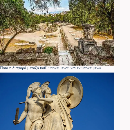
Ποια η διαφορά μεταξύ καθ’ υποκειμένου και εν υποκειμένω