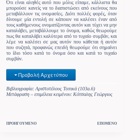
Ότι είναι αληθές αυτό που μόλις είπαμε, κάλλιστα θα
μπορούσε κανείς να το διαπιστώσει από εκείνους που
μεταβάλλουν τις ονομασίες. Διότι πολλές φορές, όταν
δίνουμε μία εντολή σε κάποιον να καλέσει έναν από
τους καθήμενους ονοματίζοντας αυτόν και τύχει να μην
καταλάβει, μεταβάλλουμε το όνομα, καθώς θεωρούμε
πως θα καταλάβει καλύτερα από το τυχαίο συμβάν, και
λέμε να καλέσει σε μας αυτόν που κάθεται ή αυτόν
που συζητά, προφανώς επειδή θεωρούμε ότι σημαίνει
το ίδιο τόσο κατά το όνομα όσο και κατά το τυχαίο
συμβάν.
Προβολή Αρχετύπου
Βιβλιογραφία: Αριστοτέλους Τοπικά (103a.6)
Μετάφραση – επιμέλεια κειμένου: Κότσαλης Γεώργιος
ΠΡΟΗΓΟΥΜΕΝΟ
ΕΠΟΜΕΝΟ