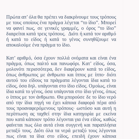
Πρώτα απ’ όλα θα πρέπει να διακρίνουμε τους τρόπους
με τους οποίους ένα πράγμα λέγεται “το ίδιο”. Μπορεί
να φανεί πως, σε γενικές γραμμές, ο όρος “το ίδιο”
διαιρείται κατά τρεις τρόπους. Διότι ή κατά τον αριθμό
ή κατά το είδος ή κατά το γένος συνηθίζουμε να
αποκαλούμε ένα πράγμα το ίδιο.
Κατ’ αριθμό, όσα έχουν πολλά ονόματα και είναι ένα
πράγμα, όπως παλτό και πανωφόρι. Kατ’ είδος, όσα,
μολονότι περισσότερα, δεν διαφέρουν κατά το είδος,
όπως άνθρωπος με άνθρωπο και ίππος με ίππο· διότι
αυτού του είδους τα πράγματα λέγονται ίδια κατά το
είδος, όσα δηλ. υπάγονται στο ίδιο είδος. Ομοίως, είναι
ίδια κατά το γένος, όσα υπάγονται στο ίδιο γένος, όπως
ο ίππος με τον άνθρωπο. Θα μπορούσε δε το ίδιο νερό
από την ίδια πηγή να έχει κάποια διαφορά πέρα από
τους προαναφερόμενους τρόπους· ωστόσο και αυτή η
περίπτωση ας ταχθεί στην ίδια κατηγορία με εκείνα
που κατά κάποιον τρόπο λέγονται για ένα είδος, καθώς
φαίνεται πως όλα αυτά είναι συγγενή και παραπλήσια
μεταξύ τους. Διότι όλα τα νερά μεταξύ τους λέγονται
πως είναι τα ίδια στο είδος, επειδή έχουν κάποια