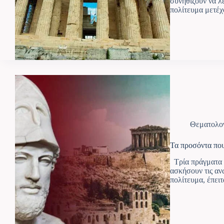
συνηθίζουν να λ
πολίτευμα μετέχ
Θεματολο
Τα προσόντα που
Τρία πράγματα χ
ασκήσουν τις αν
πολίτευμα, έπει