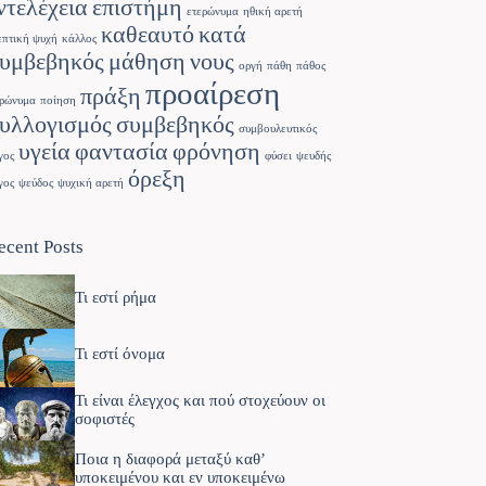
ντελέχεια
επιστήμη
ετερώνυμα
ηθική αρετή
καθεαυτό
κατά
επτική ψυχή
κάλλος
υμβεβηκός
μάθηση
νους
οργή
πάθη
πάθος
προαίρεση
πράξη
ρώνυμα
ποίηση
υλλογισμός
συμβεβηκός
συμβουλευτικός
υγεία
φαντασία
φρόνηση
γος
φύσει
ψευδής
όρεξη
γος
ψεύδος
ψυχική αρετή
ecent Posts
Τι εστί ρήμα
Τι εστί όνομα
Τι είναι έλεγχος και πού στοχεύουν οι
σοφιστές
Ποια η διαφορά μεταξύ καθ’
υποκειμένου και εν υποκειμένω