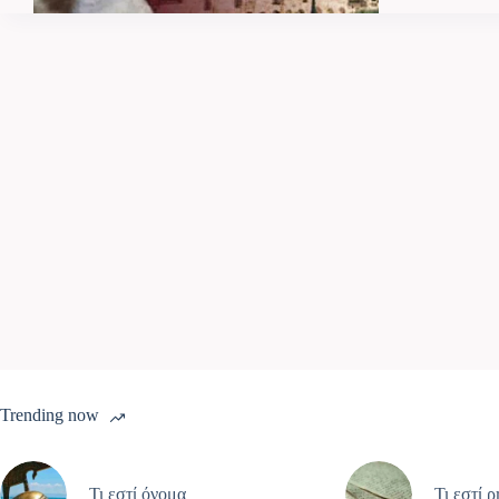
Trending now
Τι εστί όνομα
Τι εστί 