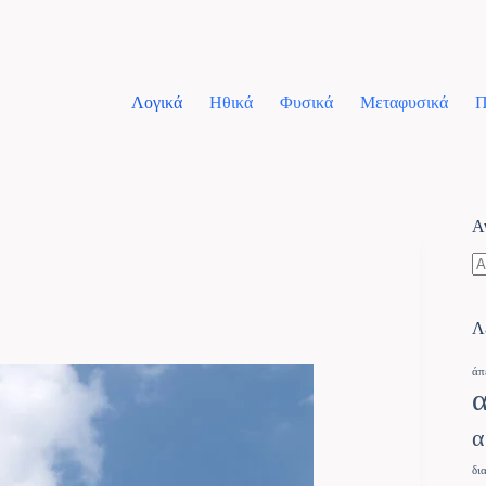
Λογικά
Ηθικά
Φυσικά
Μεταφυσικά
Π
Α
Λ
άπ
α
δι