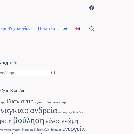
ερί Ψυχολογίας
Πολιτικά
ναζήτηση
έξεις Κλειδιά
ίδιον
αίτιο
ειρο
αγάπη
αδιόριστο όνομα
αναγκαίο
ανδρεία
ανώτερες εξουσίες
βούληση
ρετή
γένος
γνώμη
ενεργεία
ανοητική γνώση
διαφορά
διδασκαλία
δυνάμει