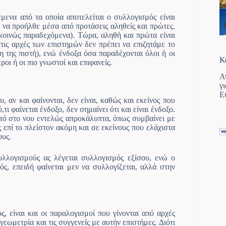
μενα από τα οποία αποτελείται ο συλλογισμός είναι
ά να προήλθε μέσα από προτάσεις αληθείς και πρώτες.
 κοινώς παραδεχόμενα). Τώρα, αληθή και πρώτα είναι
στις αρχές των επιστημών δεν πρέπει να επιζητάμε το
νη της πιστή), ενώ ένδοξα όσα παραδέχονται όλοι ή οι
Κ
ροι ή οι πιο γνωστοί και επιφανείς.
Α
γ
Ε
, αν και φαίνονται, δεν είναι, καθώς και εκείνος που
τι φαίνεται ένδοξο, δεν σημαίνει ότι και είναι ένδοξο.
ατό στο νου εντελώς απροκάλυπτα, όπως συμβαίνει με
ς επί το πλείστον ακόμη και σε εκείνους που ελάχιστα
ους.
λλογισμούς ας λέγεται συλλογισμός εξίσου, ενώ ο
ς, επειδή φαίνεται μεν να συλλογίζεται, αλλά στην
 είναι και οι παραλογισμοί που γίνονται από αρχές
γεωμετρία και τις συγγενείς με αυτήν επιστήμες. Διότι