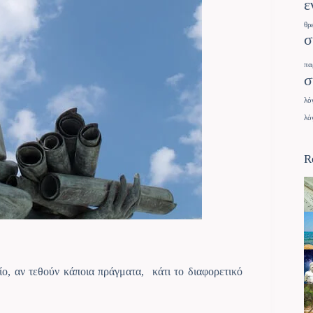
ε
θρ
σ
πα
σ
λό
λό
R
ίο, αν τεθούν κάποια πράγματα, κάτι το διαφορετικό