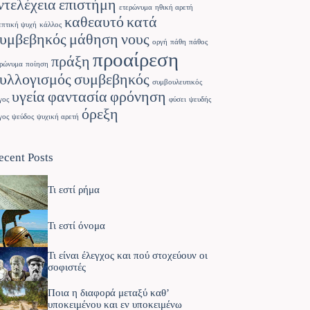
ντελέχεια
επιστήμη
ετερώνυμα
ηθική αρετή
καθεαυτό
κατά
επτική ψυχή
κάλλος
υμβεβηκός
μάθηση
νους
οργή
πάθη
πάθος
προαίρεση
πράξη
ρώνυμα
ποίηση
υλλογισμός
συμβεβηκός
συμβουλευτικός
υγεία
φαντασία
φρόνηση
γος
φύσει
ψευδής
όρεξη
γος
ψεύδος
ψυχική αρετή
ecent Posts
Τι εστί ρήμα
Τι εστί όνομα
Τι είναι έλεγχος και πού στοχεύουν οι
σοφιστές
Ποια η διαφορά μεταξύ καθ’
υποκειμένου και εν υποκειμένω