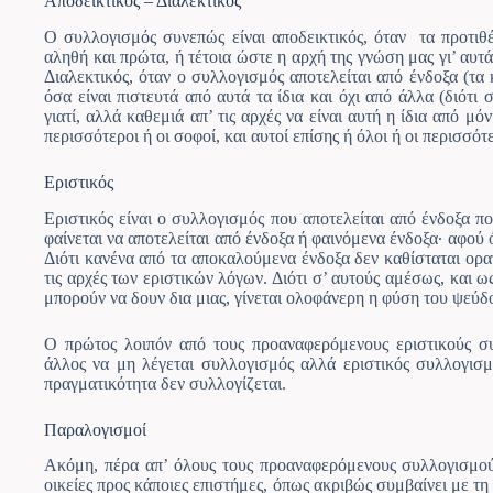
Αποδεικτικός – Διαλεκτικός
Ο συλλογισμός συνεπώς είναι αποδεικτικός, όταν τα προτιθέ
αληθή και πρώτα, ή τέτοια ώστε η αρχή της γνώση μας γι’ αυτ
Διαλεκτικός, όταν ο συλλογισμός αποτελείται από ένδοξα (τα
όσα είναι πιστευτά από αυτά τα ίδια και όχι από άλλα (διότι 
γιατί, αλλά καθεμιά απ’ τις αρχές να είναι αυτή η ίδια από μό
περισσότεροι ή οι σοφοί, και αυτοί επίσης ή όλοι ή οι περισσότε
Εριστικός
Εριστικός είναι ο συλλογισμός που αποτελείται από ένδοξα που
φαίνεται να αποτελείται από ένδοξα ή φαινόμενα ένδοξα· αφού ό,
Διότι κανένα από τα αποκαλούμενα ένδοξα δεν καθίσταται ορ
τις αρχές των εριστικών λόγων. Διότι σ’ αυτούς αμέσως, και ω
μπορούν να δουν δια μιας, γίνεται ολοφάνερη η φύση του ψεύδ
Ο πρώτος λοιπόν από τους προαναφερόμενους εριστικούς συ
άλλος να μη λέγεται συλλογισμός αλλά εριστικός συλλογισμό
πραγματικότητα δεν συλλογίζεται.
Παραλογισμοί
Ακόμη, πέρα απ’ όλους τους προαναφερόμενους συλλογισμούς,
οικείες προς κάποιες επιστήμες, όπως ακριβώς συμβαίνει με τη 