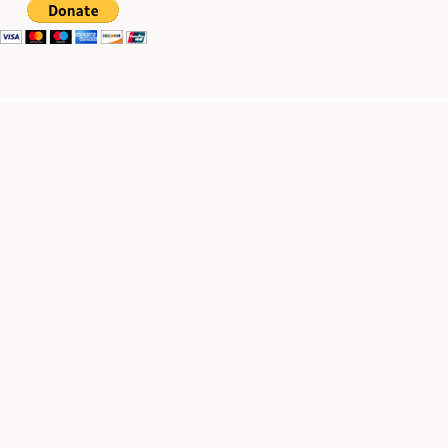
Trending now
Τι εστί όνομα
Τι εστί ρήμα
Πώς λέγεται το ψεύδος