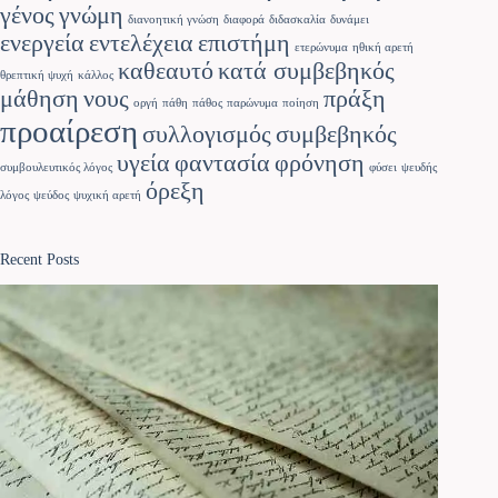
γένος
γνώμη
διανοητική γνώση
διαφορά
διδασκαλία
δυνάμει
ενεργεία
εντελέχεια
επιστήμη
ετερώνυμα
ηθική αρετή
καθεαυτό
κατά συμβεβηκός
θρεπτική ψυχή
κάλλος
μάθηση
νους
πράξη
οργή
πάθη
πάθος
παρώνυμα
ποίηση
προαίρεση
συλλογισμός
συμβεβηκός
υγεία
φαντασία
φρόνηση
συμβουλευτικός λόγος
φύσει
ψευδής
όρεξη
λόγος
ψεύδος
ψυχική αρετή
Recent Posts