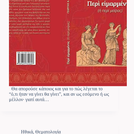
Θα απορούσε κάποιος και για το πώς λέγεται το
“ό,τι ήταν να γίνει θα γίνει”, και αν ως εσόμενο ή ως
μέλλον· γιατί αυτά…
Ηθικά
,
Θεματολογία