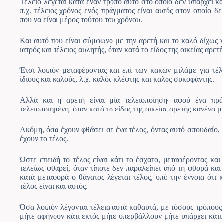
Τέλειο λέγεται κατά έναν τρόπο αυτό στο οποίο δεν υπάρχει κά
π.χ. τέλειος χρόνος ενός πράγματος είναι αυτός στον οποίο δε
που να είναι μέρος τούτου του χρόνου.
Και αυτό που είναι σύμφωνο με την αρετή και το καλό δίχως να
ιατρός και τέλειος αυλητής, όταν κατά το είδος της οικείας αρετ
Έτσι λοιπόν μεταφέροντας και επί των κακών μιλάμε για τέλ
ίδιους και καλούς, λ.χ. καλός κλέφτης και καλός συκοφάντης.
Αλλά και η αρετή είναι μία τελειοποίηση· αφού ένα πράγ
τελειοποιημένη, όταν κατά το είδος της οικείας αρετής κανένα 
Ακόμη, όσα έχουν φθάσει σε ένα τέλος, όντας αυτό σπουδαίο, αυ
έχουν το τέλος.
Ώστε επειδή το τέλος είναι κάτι το έσχατο, μεταφέροντας και
τελείως φθαρεί, όταν τίποτε δεν παραλείπει από τη φθορά και 
κατά μεταφορά ο θάνατος λέγεται τέλος, υπό την έννοια ότι 
τέλος είναι και αυτός.
Όσα λοιπόν λέγονται τέλεια αυτά καθαυτά, με τόσους τρόπους
μήτε αφήνουν κάτι εκτός μήτε υπερβάλλουν μήτε υπάρχει κάτι