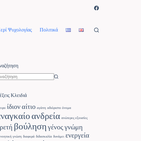
ερί Ψυχολογίας
Πολιτικά
ναζήτηση
έξεις Κλειδιά
ίδιον
αίτιο
ειρο
αγάπη
αδιόριστο όνομα
αναγκαίο
ανδρεία
ανώτερες εξουσίες
βούληση
ρετή
γένος
γνώμη
ενεργεία
ανοητική γνώση
διαφορά
διδασκαλία
δυνάμει