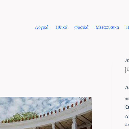
Λογικά
Ηθικά
Φυσικά
Μεταφυσικά
Π
Α
Λ
άπ
α
δι