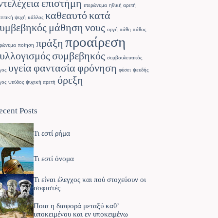
ντελέχεια
επιστήμη
ετερώνυμα
ηθική αρετή
καθεαυτό
κατά
επτική ψυχή
κάλλος
υμβεβηκός
μάθηση
νους
οργή
πάθη
πάθος
προαίρεση
πράξη
ρώνυμα
ποίηση
υλλογισμός
συμβεβηκός
συμβουλευτικός
υγεία
φαντασία
φρόνηση
γος
φύσει
ψευδής
όρεξη
γος
ψεύδος
ψυχική αρετή
ecent Posts
Τι εστί ρήμα
Τι εστί όνομα
Τι είναι έλεγχος και πού στοχεύουν οι
σοφιστές
Ποια η διαφορά μεταξύ καθ’
υποκειμένου και εν υποκειμένω