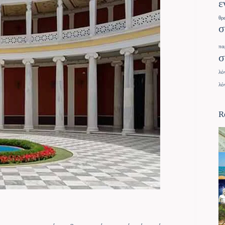
ε
θρ
σ
πα
σ
λό
λό
R