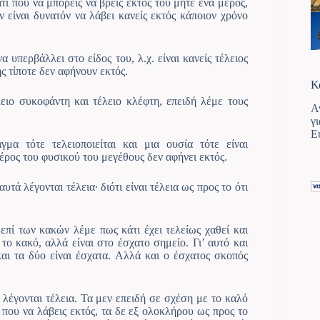
τι που να μπορείς να βρεις εκτός του μήτε ένα μέρος,
ν είναι δυνατόν να λάβει κανείς εκτός κάποιον χρόνο
 υπερβάλλει στο είδος του, λ.χ. είναι κανείς τέλειος
ής τίποτε δεν αφήνουν εκτός.
Κ
ειο συκοφάντη και τέλειο κλέφτη, επειδή λέμε τους
Α
γ
Ε
μα τότε τελειοποιείται και μια ουσία τότε είναι
μέρος του φυσικού του μεγέθους δεν αφήνει εκτός.
τά λέγονται τέλεια· διότι είναι τέλεια ως προς το ότι
 επί των κακών λέμε πως κάτι έχει τελείως χαθεί και
το κακό, αλλά είναι στο έσχατο σημείο. Γι’ αυτό και
και τα δύο είναι έσχατα. Αλλά και ο έσχατος σκοπός
 λέγονται τέλεια. Τα μεν επειδή σε σχέση με το καλό
 που να λάβεις εκτός, τα δε εξ ολοκλήρου ως προς το