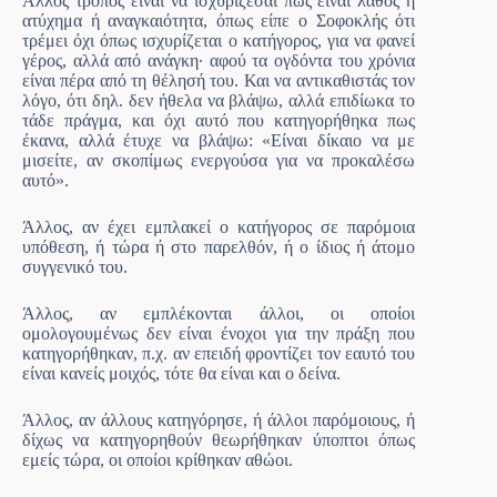
Άλλος τρόπος είναι να ισχυρίζεσαι πως είναι λάθος ή
ατύχημα ή αναγκαιότητα, όπως είπε ο Σοφοκλής ότι
τρέμει όχι όπως ισχυρίζεται ο κατήγορος, για να φανεί
γέρος, αλλά από ανάγκη· αφού τα ογδόντα του χρόνια
είναι πέρα από τη θέλησή του. Και να αντικαθιστάς τον
λόγο, ότι δηλ. δεν ήθελα να βλάψω, αλλά επιδίωκα το
τάδε πράγμα, και όχι αυτό που κατηγορήθηκα πως
έκανα, αλλά έτυχε να βλάψω: «Είναι δίκαιο να με
μισείτε, αν σκοπίμως ενεργούσα για να προκαλέσω
αυτό».
Άλλος, αν έχει εμπλακεί ο κατήγορος σε παρόμοια
υπόθεση, ή τώρα ή στο παρελθόν, ή ο ίδιος ή άτομο
συγγενικό του.
Άλλος, αν εμπλέκονται άλλοι, οι οποίοι
ομολογουμένως δεν είναι ένοχοι για την πράξη που
κατηγορήθηκαν, π.χ. αν επειδή φροντίζει τον εαυτό του
είναι κανείς μοιχός, τότε θα είναι και ο δείνα.
Άλλος, αν άλλους κατηγόρησε, ή άλλοι παρόμοιους, ή
δίχως να κατηγορηθούν θεωρήθηκαν ύποπτοι όπως
εμείς τώρα, οι οποίοι κρίθηκαν αθώοι.