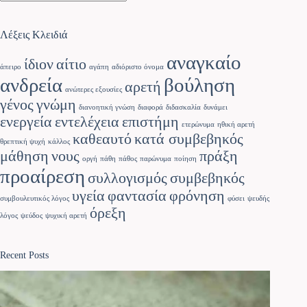
Λέξεις Κλειδιά
αναγκαίο
ίδιον
αίτιο
άπειρο
αγάπη
αδιόριστο όνομα
ανδρεία
βούληση
αρετή
ανώτερες εξουσίες
γένος
γνώμη
διανοητική γνώση
διαφορά
διδασκαλία
δυνάμει
ενεργεία
εντελέχεια
επιστήμη
ετερώνυμα
ηθική αρετή
καθεαυτό
κατά συμβεβηκός
θρεπτική ψυχή
κάλλος
μάθηση
νους
πράξη
οργή
πάθη
πάθος
παρώνυμα
ποίηση
προαίρεση
συλλογισμός
συμβεβηκός
υγεία
φαντασία
φρόνηση
συμβουλευτικός λόγος
φύσει
ψευδής
όρεξη
λόγος
ψεύδος
ψυχική αρετή
Recent Posts