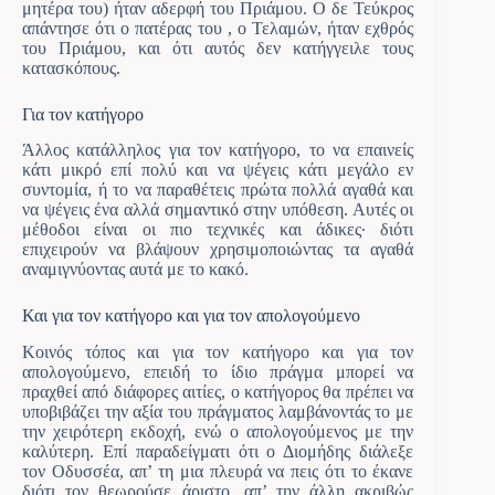
μητέρα του) ήταν αδερφή του Πριάμου. Ο δε Τεύκρος
απάντησε ότι ο πατέρας του , ο Τελαμών, ήταν εχθρός
του Πριάμου, και ότι αυτός δεν κατήγγειλε τους
κατασκόπους.
Για τον κατήγορο
Άλλος κατάλληλος για τον κατήγορο, το να επαινείς
κάτι μικρό επί πολύ και να ψέγεις κάτι μεγάλο εν
συντομία, ή το να παραθέτεις πρώτα πολλά αγαθά και
να ψέγεις ένα αλλά σημαντικό στην υπόθεση. Αυτές οι
μέθοδοι είναι οι πιο τεχνικές και άδικες· διότι
επιχειρούν να βλάψουν χρησιμοποιώντας τα αγαθά
αναμιγνύοντας αυτά με το κακό.
Και για τον κατήγορο και για τον απολογούμενο
Κοινός τόπος και για τον κατήγορο και για τον
απολογούμενο, επειδή το ίδιο πράγμα μπορεί να
πραχθεί από διάφορες αιτίες, ο κατήγορος θα πρέπει να
υποβιβάζει την αξία του πράγματος λαμβάνοντάς το με
την χειρότερη εκδοχή, ενώ ο απολογούμενος με την
καλύτερη. Επί παραδείγματι ότι ο Διομήδης διάλεξε
τον Οδυσσέα, απ’ τη μια πλευρά να πεις ότι το έκανε
διότι τον θεωρούσε άριστο, απ’ την άλλη ακριβώς