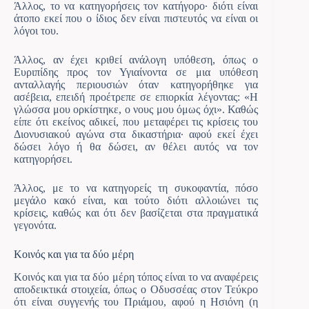
Άλλος, το να κατηγορήσεις τον κατήγορο· διότι είναι
άτοπο εκεί που ο ίδιος δεν είναι πιστευτός να είναι οι
λόγοι του.
Άλλος, αν έχει κριθεί ανάλογη υπόθεση, όπως ο
Ευριπίδης προς τον Υγιαίνοντα σε μια υπόθεση
ανταλλαγής περιουσιών όταν κατηγορήθηκε για
ασέβεια, επειδή προέτρεπε σε επιορκία λέγοντας: «Η
γλώσσα μου ορκίστηκε, ο νους μου όμως όχι». Καθώς
είπε ότι εκείνος αδικεί, που μεταφέρει τις κρίσεις του
Διονυσιακού αγώνα στα δικαστήρια· αφού εκεί έχει
δώσει λόγο ή θα δώσει, αν θέλει αυτός να τον
κατηγορήσει.
Άλλος, με το να κατηγορείς τη συκοφαντία, πόσο
μεγάλο κακό είναι, και τούτο διότι αλλοιώνει τις
κρίσεις, καθώς και ότι δεν βασίζεται στα πραγματικά
γεγονότα.
Κοινός και για τα δύο μέρη
Κοινός και για τα δύο μέρη τόπος είναι το να αναφέρεις
αποδεικτικά στοιχεία, όπως ο Οδυσσέας στον Τεύκρο
ότι είναι συγγενής του Πριάμου, αφού η Ησιόνη (η