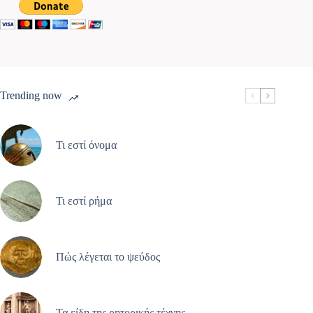
Trending now
Τι εστί όνομα
Τι εστί ρήμα
Πώς λέγεται το ψεύδος
Τα είδη της ρητορικής τέχνης