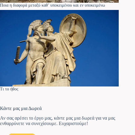
Ποια η διαφορά μεταξύ καθ’ υποκειμένου και εν υποκειμένω
Τι το ήθος
Κάντε μας μια Δωρεά
Αν σας αρέσει το έργο μας, κάντε μας μια δωρεά για να μας
ενθαρρύνετε να συνεχίσουμε. Ευχαριστούμε!