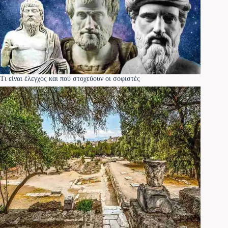
Τι είναι έλεγχος και πού στοχεύουν οι σοφιστές