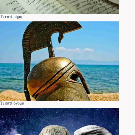
Τι εστί ρήμα
Τι εστί όνομα