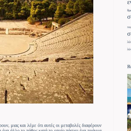
ε
θρ
σ
πα
σ
λό
λό
R
ουν, μιας και λέμε ότι αυτές οι μεταβολές διαφέρουν
ι ένα άλλο το πάθος κατά το οποίο πάσχει ένα πράγμα