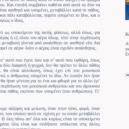
νου. Και επειδή συμβαίνει καθένα από αυτά τα δύο να
ναι αισθητό και υπομένει, μεταβάλλει κατά το πάθος,
 και πάλι καταβάλλεται, παρότι υπομένει το ίδιο, και ο
αλώς ο ίδιος.
τό ως υποκείμενο της αυτής φύσεως, αλλά όπως, για
Κ
 αέρας ή εξ όλου του αέρα ύδωρ, τότε στην περίπτωση
 μεταβολή γίνεται από αναίσθητο σε αισθητό είτε δια
Α
θαρεί σε αέρα· διότι ο αέρας είναι σχεδόν αναίσθητος.
γ
Ε
 σ’ αυτό που έγινε όσο και σ’ αυτό που εφθάρη, όπως
 τα δύο διαφανή ή ψυχρά, δεν θα πρέπει το άλλο πάθος
ά, θα είναι αλλοίωση, όπως έχει επί του μουσικού
ενώ ο άνθρωπος υπομένει το ίδιο. Αν λοιπόν δεν ήταν
α ήταν γένεση για το ένα και φθορά για το άλλο (γι’
ν περίπτωση του μουσικού ανθρώπου και του άμουσου
ναι πάθος εκείνου που υπομένει (του ανθρώπου). Γι’
ουμε αύξηση και μείωση, όταν στον τόπο, φορά, όταν
τι, του οποίου αυτό σε σχέση με το οποίο μεταβάλλει
 Η ύλη πάνω απ’ όλα και κυρίως είναι το υποκείμενο
ρόπο ύλη είναι και οτιδήποτε υπόκειται στις άλλες