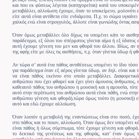
και που εκ φύσεως λέγεται (κατηγορείται) κατά του υποκειμέ
μεταβάλλει, αλλοίωση έχουμε, όταν το υποκείμενο, μολονότι εί
είτε αυτά είναι αντίθετα είτε ενδιάμεσα. Π.χ. το σώμα υγιαίνει
χαλκός ενώ είναι στρογγυλός, άλλοτε είναι γωνιώδης όντας ασφ
Όταν όμως μεταβάλλει όλο δίχως να υπομένει κάτι το αισθη
παράδειγμα, εξ όλου του σπέρματος γίνεται αίμα ή εξ ύδατος
αυτή έχουμε γένεση του μεν και φθορά του άλλου. Ιδίως, αν η
της αφής είτε με όλες τις αισθήσεις, π.χ. όταν γίνεται ύδωρ ή φ
Αν τώρα σ’ αυτά ένα πάθος αντιθέσεως υπομένει το ίδιο τόσο
για παράδειγμα όταν εξ αέρος γίνεται ύδωρ, αν δηλ. είναι και
να είναι πάθος εκείνου στο οποίο μεταβάλλει. Διαφορετικ
ανθρώπου που έχει φθαρεί και έχει γίνει άμουσος άνθρωπος, 
καθεαυτό πάθος του ανθρώπου η μουσική και η αμουσία, τότε θ
αυτό στην περίπτωση του ανθρώπου αυτά είναι πάθη, ενώ στη
ανθρώπου γένεση και φθορά),τώρα όμως τούτο (η μουσική) εί
αυτό και εδώ έχουμε αλλοίωση.
Όταν λοιπόν η μεταβολή της εναντιώσεως είναι στο ποσό, έχ
στο πάθος και το ποιον, αλλοίωση. Όταν όμως δεν υπομένει κά
είναι πάθος ή όλως σύμπτωμα, τότε έχουμε γένεση και φθορά.
το δεκτικό της γενέσεως και της φθοράς, κατ’ έναν όμως τ