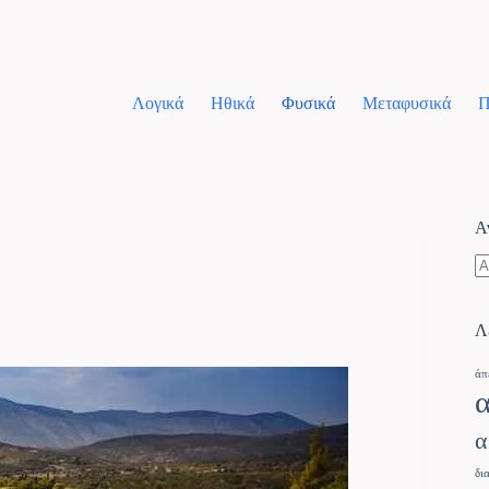
Λογικά
Ηθικά
Φυσικά
Μεταφυσικά
Π
Α
Λ
άπ
α
δι