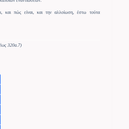
ά κάποιων εναντιώσεων.
ι, και πώς είναι, και την αλλοίωση, έστω τούτα
 έως 320a.7)