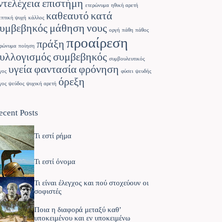
ντελέχεια
επιστήμη
ετερώνυμα
ηθική αρετή
καθεαυτό
κατά
επτική ψυχή
κάλλος
υμβεβηκός
μάθηση
νους
οργή
πάθη
πάθος
προαίρεση
πράξη
ρώνυμα
ποίηση
υλλογισμός
συμβεβηκός
συμβουλευτικός
υγεία
φαντασία
φρόνηση
γος
φύσει
ψευδής
όρεξη
γος
ψεύδος
ψυχική αρετή
ecent Posts
Τι εστί ρήμα
Τι εστί όνομα
Τι είναι έλεγχος και πού στοχεύουν οι
σοφιστές
Ποια η διαφορά μεταξύ καθ’
υποκειμένου και εν υποκειμένω