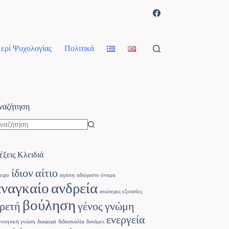
ερί Ψυχολογίας
Πολιτικά
ναζήτηση
έξεις Κλειδιά
ίδιον
αίτιο
ειρο
αγάπη
αδιόριστο όνομα
αναγκαίο
ανδρεία
ανώτερες εξουσίες
βούληση
ρετή
γένος
γνώμη
ενεργεία
ανοητική γνώση
διαφορά
διδασκαλία
δυνάμει