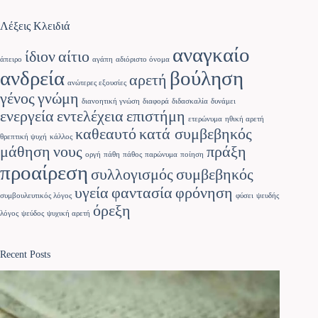
Λέξεις Κλειδιά
αναγκαίο
ίδιον
αίτιο
άπειρο
αγάπη
αδιόριστο όνομα
ανδρεία
βούληση
αρετή
ανώτερες εξουσίες
γένος
γνώμη
διανοητική γνώση
διαφορά
διδασκαλία
δυνάμει
ενεργεία
εντελέχεια
επιστήμη
ετερώνυμα
ηθική αρετή
καθεαυτό
κατά συμβεβηκός
θρεπτική ψυχή
κάλλος
μάθηση
νους
πράξη
οργή
πάθη
πάθος
παρώνυμα
ποίηση
προαίρεση
συλλογισμός
συμβεβηκός
υγεία
φαντασία
φρόνηση
συμβουλευτικός λόγος
φύσει
ψευδής
όρεξη
λόγος
ψεύδος
ψυχική αρετή
Recent Posts