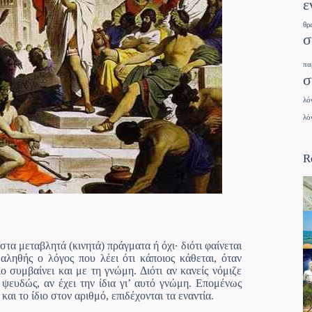
ε
θρ
σ
πα
σ
λό
λό
R
α μεταβλητά (κινητά) πράγματα ή όχι· διότι φαίνεται
 αληθής ο λόγος που λέει ότι κάποιος κάθεται, όταν
ο συμβαίνει και με τη γνώμη. Διότι αν κανείς νόμιζε
ι ψευδώς, αν έχει την ίδια γι’ αυτό γνώμη. Επομένως
και το ίδιο στον αριθμό, επιδέχονται τα εναντία.