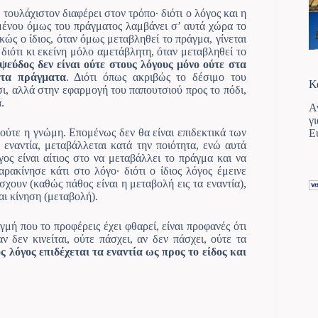
 τουλάχιστον διαφέρει στον τρόπο· διότι ο λόγος και η
ένου όμως του πράγματος λαμβάνει σ’ αυτά χώρα το
ρκώς ο ίδιος, όταν όμως μεταβληθεί το πράγμα, γίνεται
 διότι κι εκείνη μόλο αμετάβλητη, όταν μεταβληθεί το
 ψεύδος δεν είναι ούτε στους λόγους μόνο ούτε στα
 τα πράγματα
. Διότι όπως ακριβώς το δέσιμο του
Κ
σι, αλλά στην εφαρμογή του παπουτσιού προς το πόδι,
.
Α
γ
ς ούτε η γνώμη. Επομένως δεν θα είναι επιδεκτικά των
Ε
α εναντία, μεταβάλλεται κατά την ποιότητα, ενώ αυτά
γος είναι αίτιος στο να μεταβάλλει το πράγμα και να
αρακίνησε κάτι στο λόγο· διότι ο ίδιος λόγος έμεινε
σχουν (καθώς πάθος είναι η μεταβολή εις τα εναντία),
αι κίνηση (μεταβολή).
γμή που το προφέρεις έχει φθαρεί, είναι προφανές ότι
αν δεν κινείται, ούτε πάσχει, αν δεν πάσχει, ούτε τα
ος λόγος επιδέχεται τα εναντία ως προς το είδος και