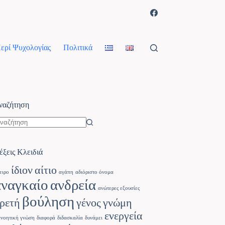
ερί Ψυχολογίας
Πολιτικά
ναζήτηση
έξεις Κλειδιά
ίδιον
αίτιο
ειρο
αγάπη
αδιόριστο όνομα
αναγκαίο
ανδρεία
ανώτερες εξουσίες
βούληση
ρετή
γένος
γνώμη
ενεργεία
ανοητική γνώση
διαφορά
διδασκαλία
δυνάμει