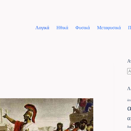
Λογικά
Ηθικά
Φυσικά
Μεταφυσικά
Π
Α
Λ
άπ
α
δι