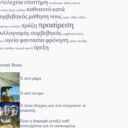
ντελέχεια
επιστήμη
ετερώνυμα
ηθική αρετή
καθεαυτό
κατά
επτική ψυχή
κάλλος
υμβεβηκός
μάθηση
νους
οργή
πάθη
πάθος
προαίρεση
πράξη
ρώνυμα
ποίηση
υλλογισμός
συμβεβηκός
συμβουλευτικός
υγεία
φαντασία
φρόνηση
γος
φύσει
ψευδής
όρεξη
γος
ψεύδος
ψυχική αρετή
ecent Posts
Τι εστί ρήμα
Τι εστί όνομα
Τι είναι έλεγχος και πού στοχεύουν οι
σοφιστές
Ποια η διαφορά μεταξύ καθ’
υποκειμένου και εν υποκειμένω