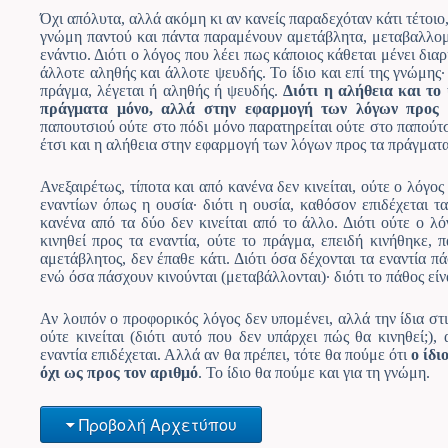
Όχι απόλυτα, αλλά ακόμη κι αν κανείς παραδεχόταν κάτι τέτοιο,
γνώμη παντού και πάντα παραμένουν αμετάβλητα, μεταβαλλομ
ενάντιο. Διότι ο λόγος που λέει πως κάποιος κάθεται μένει δια
άλλοτε αληθής και άλλοτε ψευδής. Το ίδιο και επί της γνώμης·
πράγμα, λέγεται ή αληθής ή ψευδής.
Διότι η αλήθεια και το
πράγματα μόνο, αλλά στην εφαρμογή των λόγων προς
παπουτσιού ούτε στο πόδι μόνο παρατηρείται ούτε στο παπούτ
έτσι και η αλήθεια στην εφαρμογή των λόγων προς τα πράγματα
Ανεξαιρέτως, τίποτα και από κανένα δεν κινείται, ούτε ο λόγο
εναντίων όπως η ουσία· διότι η ουσία, καθόσον επιδέχεται τ
κανένα από τα δύο δεν κινείται από το άλλο. Διότι ούτε ο λό
κινηθεί προς τα εναντία, ούτε το πράγμα, επειδή κινήθηκε, π
αμετάβλητος, δεν έπαθε κάτι. Διότι όσα δέχονται τα εναντία πά
ενώ όσα πάσχουν κινούνται (μεταβάλλονται)· διότι το πάθος είν
Αν λοιπόν ο προφορικός λόγος δεν υπομένει, αλλά την ίδια στι
ούτε κινείται (διότι αυτό που δεν υπάρχει πώς θα κινηθεί;), 
εναντία επιδέχεται. Αλλά αν θα πρέπει, τότε θα πούμε ότι
ο
ίδι
όχι ως προς τον αριθμό
. Το ίδιο θα πούμε και για τη γνώμη.
Προβολή Αρχετύπου