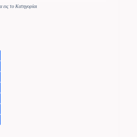
α εις το Κατηγορίαι