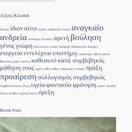
Λέξεις Κλειδιά
αναγκαίο
ίδιον
αίτιο
άπειρο
αγάπη
αδιόριστο όνομα
ανδρεία
βούληση
αρετή
ανώτερες εξουσίες
γένος
γνώμη
διανοητική γνώση
διαφορά
διδασκαλία
δυνάμει
ενεργεία
εντελέχεια
επιστήμη
ετερώνυμα
ηθική αρετή
καθεαυτό
κατά συμβεβηκός
θρεπτική ψυχή
κάλλος
μάθηση
νους
πράξη
οργή
πάθη
πάθος
παρώνυμα
ποίηση
προαίρεση
συλλογισμός
συμβεβηκός
υγεία
φαντασία
φρόνηση
συμβουλευτικός λόγος
φύσει
ψευδής
όρεξη
λόγος
ψεύδος
ψυχική αρετή
Recent Posts