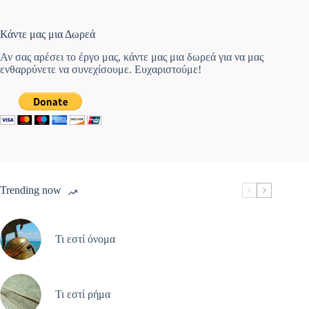
Κάντε μας μια Δωρεά
Αν σας αρέσει το έργο μας, κάντε μας μια δωρεά για να μας
ενθαρρύνετε να συνεχίσουμε. Ευχαριστούμε!
Trending now
Τι εστί όνομα
Τι εστί ρήμα