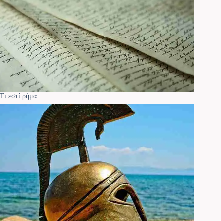
Τι εστί ρήμα