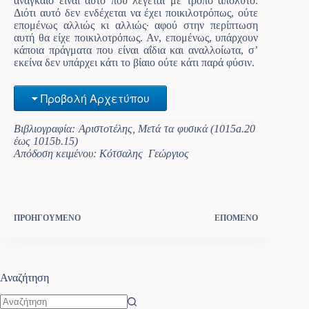
αναγκαίο είναι αυτό που λέγεται με τρόπο απόλυτο.
Διότι αυτό δεν ενδέχεται να έχει ποικιλοτρόπως, ούτε
επομένως αλλιώς κι αλλιώς· αφού στην περίπτωση
αυτή θα είχε ποικιλοτρόπως. Αν, επομένως, υπάρχουν
κάποια πράγματα που είναι αΐδια και αναλλοίωτα, σ’
εκείνα δεν υπάρχει κάτι το βίαιο ούτε κάτι παρά φύσιν.
Προβολή Αρχετύπου
Βιβλιογραφία: Αριστοτέλης, Μετά τα φυσικά (1015a.20
έως 1015b.15)
Απόδοση κειμένου: Κότσαλης Γεώργιος
ΠΡΟΗΓΟΥΜΕΝΟ
ΕΠΟΜΕΝΟ
Αναζήτηση