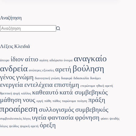
Αναζήτηση
Λέξεις Κλειδιά
αναγκαίο
ίδιον
αίτιο
άπειρο
αγάπη
αδιόριστο όνομα
ανδρεία
βούληση
αρετή
ανώτερες εξουσίες
γένος
γνώμη
διανοητική γνώση
διαφορά
διδασκαλία
δυνάμει
ενεργεία
εντελέχεια
επιστήμη
ετερώνυμα
ηθική αρετή
καθεαυτό
κατά συμβεβηκός
θρεπτική ψυχή
κάλλος
μάθηση
νους
πράξη
οργή
πάθη
πάθος
παρώνυμα
ποίηση
προαίρεση
συλλογισμός
συμβεβηκός
υγεία
φαντασία
φρόνηση
συμβουλευτικός λόγος
φύσει
ψευδής
όρεξη
λόγος
ψεύδος
ψυχική αρετή