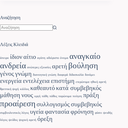
Αναζήτηση
Λέξεις Κλειδιά
αναγκαίο
ίδιον
αίτιο
άπειρο
αγάπη
αδιόριστο όνομα
ανδρεία
βούληση
αρετή
ανώτερες εξουσίες
γένος
γνώμη
διανοητική γνώση
διαφορά
διδασκαλία
δυνάμει
ενεργεία
εντελέχεια
επιστήμη
ετερώνυμα
ηθική αρετή
καθεαυτό
κατά συμβεβηκός
θρεπτική ψυχή
κάλλος
μάθηση
νους
πράξη
οργή
πάθη
πάθος
παρώνυμα
ποίηση
προαίρεση
συλλογισμός
συμβεβηκός
υγεία
φαντασία
φρόνηση
συμβουλευτικός λόγος
φύσει
ψευδής
όρεξη
λόγος
ψεύδος
ψυχική αρετή