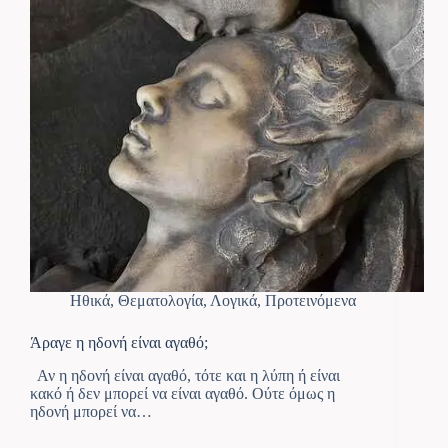
Ηθικά
,
Θεματολογία
,
Λογικά
,
Προτεινόμενα
Άραγε η ηδονή είναι αγαθό;
Αν η ηδονή είναι αγαθό, τότε και η λύπη ή είναι
κακό ή δεν μπορεί να είναι αγαθό. Ούτε όμως η
ηδονή μπορεί να…