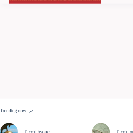
Trending now
Τι εστί όνομα
Τι εστί 