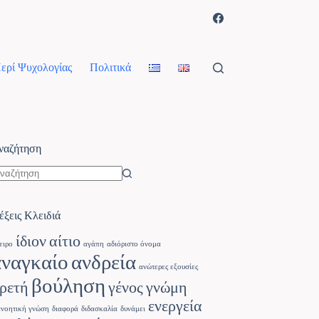
ερί Ψυχολογίας
Πολιτικά
ναζήτηση
έξεις Κλειδιά
ίδιον
αίτιο
ειρο
αγάπη
αδιόριστο όνομα
αναγκαίο
ανδρεία
ανώτερες εξουσίες
βούληση
ρετή
γένος
γνώμη
ενεργεία
ανοητική γνώση
διαφορά
διδασκαλία
δυνάμει