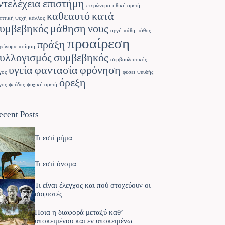
ντελέχεια
επιστήμη
ετερώνυμα
ηθική αρετή
καθεαυτό
κατά
επτική ψυχή
κάλλος
υμβεβηκός
μάθηση
νους
οργή
πάθη
πάθος
προαίρεση
πράξη
ρώνυμα
ποίηση
υλλογισμός
συμβεβηκός
συμβουλευτικός
υγεία
φαντασία
φρόνηση
γος
φύσει
ψευδής
όρεξη
γος
ψεύδος
ψυχική αρετή
ecent Posts
Τι εστί ρήμα
Τι εστί όνομα
Τι είναι έλεγχος και πού στοχεύουν οι
σοφιστές
Ποια η διαφορά μεταξύ καθ’
υποκειμένου και εν υποκειμένω