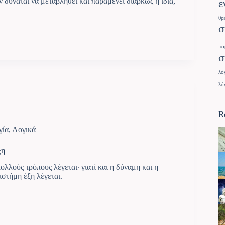
 δύναται να μεταβληθεί και παραμένει διαρκώς η ίδια,
ε
θρ
σ
πα
σ
λό
λό
R
γία
,
Λογικά
ξη
ολλούς τρόπους λέγεται· γιατί και η δύναμη και η
ιστήμη έξη λέγεται.