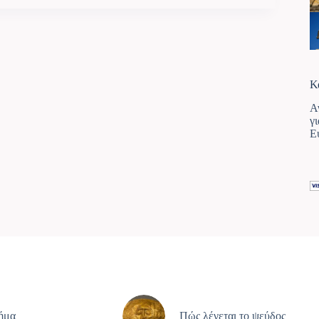
Κ
Α
γ
Ε
ρήμα
Πώς λέγεται το ψεύδος