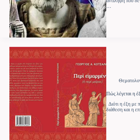
αντίληψη που δεν
…
Θεματολο
Πώς λέγεται η έ
Διότι η έξη με π
διάθεση και η επ