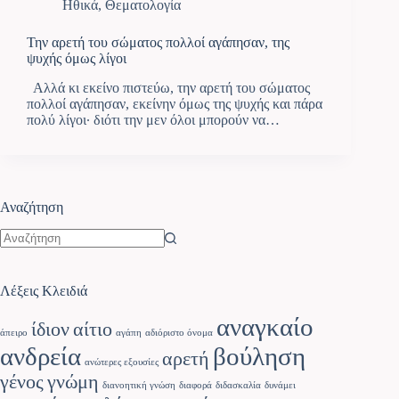
Ηθικά
,
Θεματολογία
Την αρετή του σώματος πολλοί αγάπησαν, της
ψυχής όμως λίγοι
Αλλά κι εκείνο πιστεύω, την αρετή του σώματος
πολλοί αγάπησαν, εκείνην όμως της ψυχής και πάρα
πολύ λίγοι· διότι την μεν όλοι μπορούν να…
Αναζήτηση
Λέξεις Κλειδιά
αναγκαίο
ίδιον
αίτιο
άπειρο
αγάπη
αδιόριστο όνομα
ανδρεία
βούληση
αρετή
ανώτερες εξουσίες
γένος
γνώμη
διανοητική γνώση
διαφορά
διδασκαλία
δυνάμει