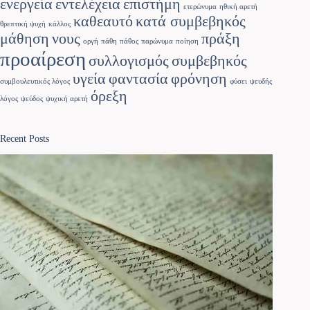
ενεργεία
εντελέχεια
επιστήμη
ετερώνυμα
ηθική αρετή
καθεαυτό
κατά συμβεβηκός
θρεπτική ψυχή
κάλλος
μάθηση
νους
πράξη
οργή
πάθη
πάθος
παρώνυμα
ποίηση
προαίρεση
συλλογισμός
συμβεβηκός
υγεία
φαντασία
φρόνηση
συμβουλευτικός λόγος
φύσει
ψευδής
όρεξη
λόγος
ψεύδος
ψυχική αρετή
Recent Posts