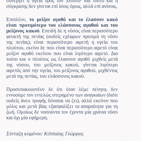
συνεργεί η υγεία προς τον πλούτο· δια τούτο και η
σύγκρισης δεν γίνεται επί ίσοις όροις, αλλά επί ανίσοις.
Επιπλέον,
το μείζον αγαθό και το έλασσον κακό
είναι προτιμότερο του ελάσσονος αγαθού και του
μείζονος κακού
. Επειδή δε η νόσος είναι περισσότερο
φευκτή της πενίας (ουδείς εχέφρων προτιμά τη νόσο
της πενίας), είναι περισσότερο αιρετή η υγεία του
πλούτου, εκείνο δε που είναι περισσότερο αιρετό είναι
μείζον αγαθό εκείνου που είναι λιγότερο αιρετό. Δια
τούτο και ο πλούτος ως έλασσον αγαθό μιχθείς μετά
της νόσου, του μείζονος κακού, γίνεται λιγότερο
αιρετός από την υγεία, του μείζονος αγαθού, μιχθέντος
μετά της πενίας, του ελάσσονος κακού.
Προσυπακουστέον δε ότι όταν λέμε πένητα, δεν
εννοούμε τον εντελώς στερημένο των αναγκαίων (διότι
ουδείς άνευ τροφής δύναται να ζει), αλλά εκείνον που
μόλις και μετά βίας εξασφαλίζει τα απαραίτητα για τη
ζωή. Ομοίως δε νοσούντα τον έχοντα μία χρόνια νόσο
και όχι μία εφήμερη.
Σύνταξη κειμένου: Κότσαλης Γεώργιος