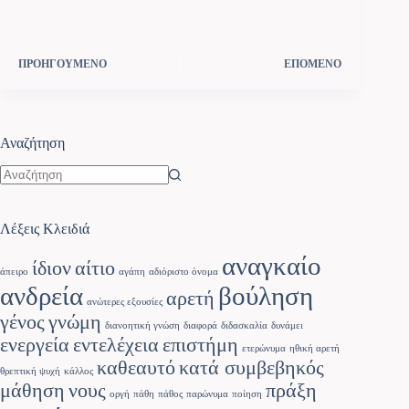
ΠΡΟΗΓΟΥΜΕΝΟ
ΕΠΟΜΕΝΟ
Αναζήτηση
Λέξεις Κλειδιά
αναγκαίο
ίδιον
αίτιο
άπειρο
αγάπη
αδιόριστο όνομα
ανδρεία
βούληση
αρετή
ανώτερες εξουσίες
γένος
γνώμη
διανοητική γνώση
διαφορά
διδασκαλία
δυνάμει
ενεργεία
εντελέχεια
επιστήμη
ετερώνυμα
ηθική αρετή
καθεαυτό
κατά συμβεβηκός
θρεπτική ψυχή
κάλλος
μάθηση
νους
πράξη
οργή
πάθη
πάθος
παρώνυμα
ποίηση