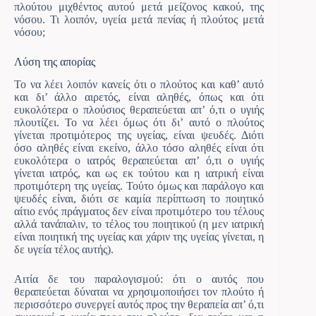
πλούτου μιχθέντος αυτού μετά μείζονος κακού, της
νόσου. Τι λοιπόν, υγεία μετά πενίας ή πλούτος μετά
νόσου;
Λύση της απορίας
Το να λέει λοιπόν κανείς ότι ο πλούτος και καθ’ αυτό
και δι’ άλλο αιρετός, είναι αληθές, όπως και ότι
ευκολότερα ο πλούσιος θεραπεύεται απ’ ό,τι ο υγιής
πλουτίζει. Το να λέει όμως ότι δι’ αυτό ο πλούτος
γίνεται προτιμότερος της υγείας, είναι ψευδές. Διότι
όσο αληθές είναι εκείνο, άλλο τόσο αληθές είναι ότι
ευκολότερα ο ιατρός θεραπεύεται απ’ ό,τι ο υγιής
γίνεται ιατρός, και ως εκ τούτου και η ιατρική είναι
προτιμότερη της υγείας. Τούτο όμως και παράλογο και
ψευδές είναι, διότι σε καμία περίπτωση το ποιητικό
αίτιο ενός πράγματος δεν είναι προτιμότερο του τέλους
αλλά τανάπαλιν, το τέλος του ποιητικού (η μεν ιατρική
είναι ποιητική της υγείας και χάριν της υγείας γίνεται, η
δε υγεία τέλος αυτής).
Αιτία δε του παραλογισμού: ότι ο αυτός που
θεραπεύεται δύναται να χρησιμοποιήσει τον πλούτο ή
περισσότερο συνεργεί αυτός προς την θεραπεία απ’ ό,τι