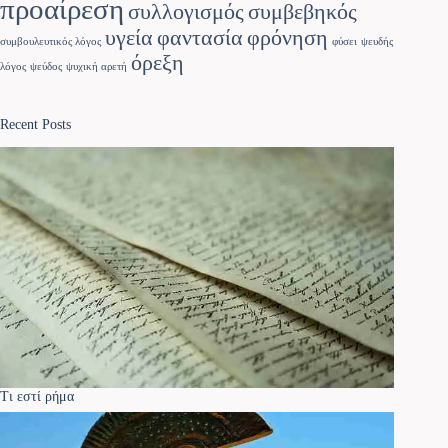
προαίρεση
συλλογισμός
συμβεβηκός
υγεία
φαντασία
φρόνηση
συμβουλευτικός λόγος
φύσει
ψευδής
όρεξη
λόγος
ψεύδος
ψυχική αρετή
Recent Posts
Τι εστί ρήμα