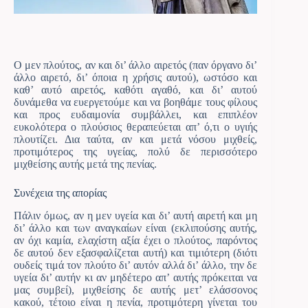
Ο μεν πλούτος, αν και δι’ άλλο αιρετός (παν όργανο δι’
άλλο αιρετό, δι’ όποια η χρήσις αυτού), ωστόσο και
καθ’ αυτό αιρετός, καθότι αγαθό, και δι’ αυτού
δυνάμεθα να
ευεργετούμε και να βοηθάμε τους φίλους
και προς ευδαιμονία συμβάλλει, και επιπλέον
ευκολότερα ο πλούσιος θεραπεύεται απ’ ό,τι ο υγιής
πλουτίζει. Δια ταύτα, αν και μετά νόσου μιχθείς,
προτιμότερος της υγείας, πολύ δε περισσότερο
μιχθείσης αυτής μετά της πενίας.
Συνέχεια της απορίας
Πάλιν όμως, αν η μεν υγεία και δι’ αυτή αιρετή και μη
δι’ άλλο και των αναγκαίων είναι (εκλιπούσης αυτής,
αν όχι καμία, ελαχίστη αξία έχει ο πλούτος, παρόντος
δε αυτού δεν εξασφαλίζεται αυτή) και τιμιότερη (διότι
ουδείς τιμά τον πλούτο δι’ αυτόν αλλά δι’ άλλο, την δε
υγεία δι’ αυτήν κι αν μηδέτερο απ’ αυτής πρόκειται να
μας συμβεί), μιχθείσης δε αυτής μετ’ ελάσσονος
κακού, τέτοιο είναι η πενία, προτιμότερη γίνεται του