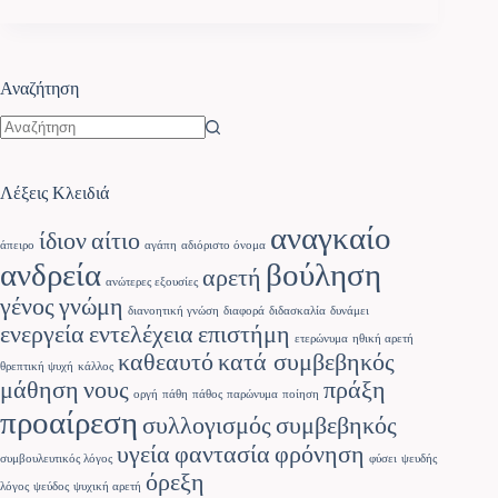
Αναζήτηση
Λέξεις Κλειδιά
αναγκαίο
ίδιον
αίτιο
άπειρο
αγάπη
αδιόριστο όνομα
ανδρεία
βούληση
αρετή
ανώτερες εξουσίες
γένος
γνώμη
διανοητική γνώση
διαφορά
διδασκαλία
δυνάμει
ενεργεία
εντελέχεια
επιστήμη
ετερώνυμα
ηθική αρετή
καθεαυτό
κατά συμβεβηκός
θρεπτική ψυχή
κάλλος
μάθηση
νους
πράξη
οργή
πάθη
πάθος
παρώνυμα
ποίηση
προαίρεση
συλλογισμός
συμβεβηκός
υγεία
φαντασία
φρόνηση
συμβουλευτικός λόγος
φύσει
ψευδής
όρεξη
λόγος
ψεύδος
ψυχική αρετή