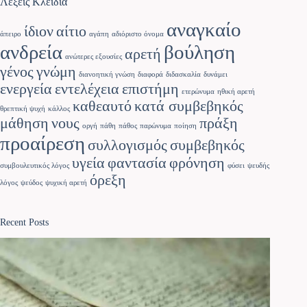
Λέξεις Κλειδιά
αναγκαίο
ίδιον
αίτιο
άπειρο
αγάπη
αδιόριστο όνομα
ανδρεία
βούληση
αρετή
ανώτερες εξουσίες
γένος
γνώμη
διανοητική γνώση
διαφορά
διδασκαλία
δυνάμει
ενεργεία
εντελέχεια
επιστήμη
ετερώνυμα
ηθική αρετή
καθεαυτό
κατά συμβεβηκός
θρεπτική ψυχή
κάλλος
μάθηση
νους
πράξη
οργή
πάθη
πάθος
παρώνυμα
ποίηση
προαίρεση
συλλογισμός
συμβεβηκός
υγεία
φαντασία
φρόνηση
συμβουλευτικός λόγος
φύσει
ψευδής
όρεξη
λόγος
ψεύδος
ψυχική αρετή
Recent Posts