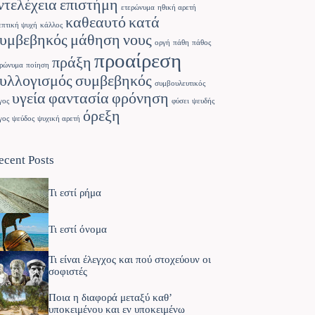
ντελέχεια
επιστήμη
ετερώνυμα
ηθική αρετή
καθεαυτό
κατά
επτική ψυχή
κάλλος
υμβεβηκός
μάθηση
νους
οργή
πάθη
πάθος
προαίρεση
πράξη
ρώνυμα
ποίηση
υλλογισμός
συμβεβηκός
συμβουλευτικός
υγεία
φαντασία
φρόνηση
γος
φύσει
ψευδής
όρεξη
γος
ψεύδος
ψυχική αρετή
ecent Posts
Τι εστί ρήμα
Τι εστί όνομα
Τι είναι έλεγχος και πού στοχεύουν οι
σοφιστές
Ποια η διαφορά μεταξύ καθ’
υποκειμένου και εν υποκειμένω