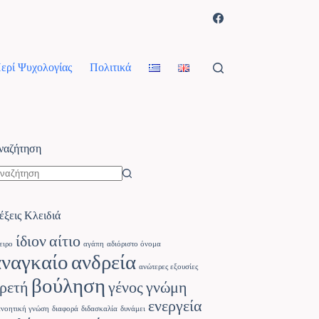
ερί Ψυχολογίας
Πολιτικά
ναζήτηση
έξεις Κλειδιά
ίδιον
αίτιο
ειρο
αγάπη
αδιόριστο όνομα
αναγκαίο
ανδρεία
ανώτερες εξουσίες
βούληση
ρετή
γένος
γνώμη
ενεργεία
ανοητική γνώση
διαφορά
διδασκαλία
δυνάμει