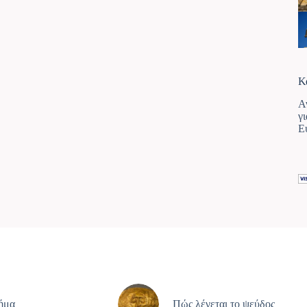
Κ
Α
γ
Ε
ρήμα
Πώς λέγεται το ψεύδος