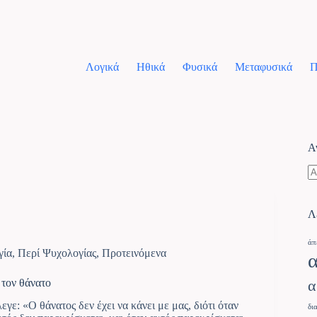
Λογικά
Ηθικά
Φυσικά
Μεταφυσικά
Π
Α
Λ
άπ
γία
,
Περί Ψυχολογίας
,
Προτεινόμενα
 τον θάνατο
α
ε: «Ο θάνατος δεν έχει να κάνει με μας, διότι όταν
δι