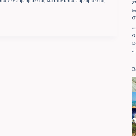
υτός δεν παρευρίσκεται, και όταν αυτός παρευρίσκεται,
ε
θρ
σ
πα
σ
λό
λό
R