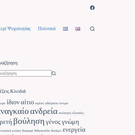
ερί Ψυχολογίας
Πολιτικά
ναζήτηση
έξεις Κλειδιά
ίδιον
αίτιο
ειρο
αγάπη
αδιόριστο όνομα
αναγκαίο
ανδρεία
ανώτερες εξουσίες
βούληση
ρετή
γένος
γνώμη
ενεργεία
ανοητική γνώση
διαφορά
διδασκαλία
δυνάμει