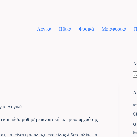
Λογικά
Ηθικά
Φυσικά
Μεταφυσικά
Π
Α
Λ
άπ
γία
,
Λογικά
α και πάσα μάθηση διανοητική εκ προϋπαρχούσης
α
δι
σι, και είναι η απόδειξη ένα είδος διδασκαλίας και