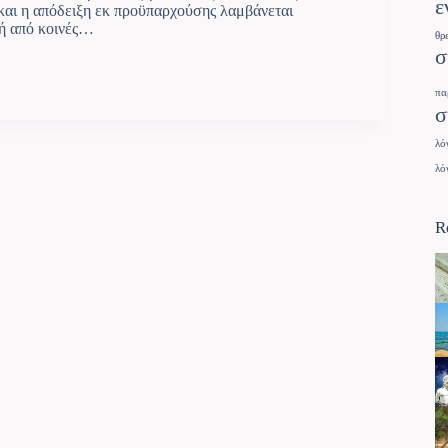
ε
και η απόδειξη εκ προϋπαρχούσης λαμβάνεται
ή από κοινές…
θρ
σ
πα
σ
λό
λό
R