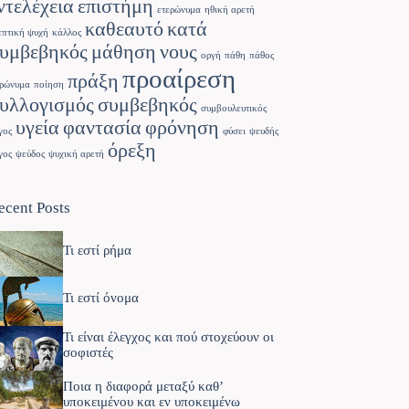
ντελέχεια
επιστήμη
ετερώνυμα
ηθική αρετή
καθεαυτό
κατά
επτική ψυχή
κάλλος
υμβεβηκός
μάθηση
νους
οργή
πάθη
πάθος
προαίρεση
πράξη
ρώνυμα
ποίηση
υλλογισμός
συμβεβηκός
συμβουλευτικός
υγεία
φαντασία
φρόνηση
γος
φύσει
ψευδής
όρεξη
γος
ψεύδος
ψυχική αρετή
ecent Posts
Τι εστί ρήμα
Τι εστί όνομα
Τι είναι έλεγχος και πού στοχεύουν οι
σοφιστές
Ποια η διαφορά μεταξύ καθ’
υποκειμένου και εν υποκειμένω