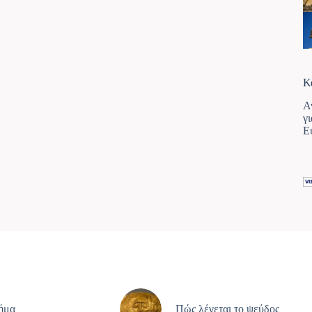
Κ
Α
γ
Ε
ρήμα
Πώς λέγεται το ψεύδος